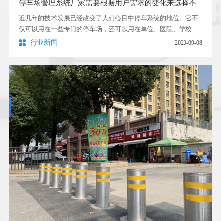
停车场管理系统厂家需要根据用户需求的变化来选择不
同的功能标准
近几年的技术发展已经改变了人们心目中停车系统的地位。它不
仅可以用在一些专门的停车场，还可以用在单位、医院、学校、
居民小区、场馆、景点等多个地方，不同场所就会需要不同的管
行业新闻
2020-09-08
理模式和收费模式，这就意味着停车场管理系统厂家需要根据用
户需求的变化来选择不同的功能标准。