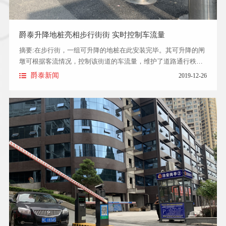
爵泰升降地桩亮相步行街街 实时控制车流量
摘要:在步行街，一组可升降的地桩在此安装完毕。其可升降的闸
墩可根据客流情况，控制该街道的车流量，维护了道路通行秩
序，有助于街道环境卫生的保持。
爵泰新闻
2019-12-26